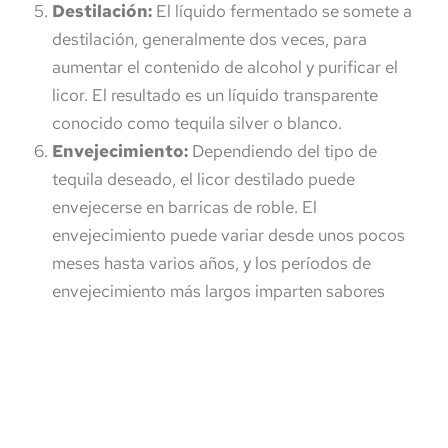
Destilación:
El líquido fermentado se somete a
destilación, generalmente dos veces, para
aumentar el contenido de alcohol y purificar el
licor. El resultado es un líquido transparente
conocido como tequila silver o blanco.
Envejecimiento:
Dependiendo del tipo de
tequila deseado, el licor destilado puede
envejecerse en barricas de roble. El
envejecimiento puede variar desde unos pocos
meses hasta varios años, y los períodos de
envejecimiento más largos imparten sabores
más profundos y mayor complejidad.
Embotellado:
Después del envejecimiento, el
tequila se filtra, a veces se diluye al contenido
de alcohol deseado y luego se embotella. Esta
etapa también incluye el etiquetado, que debe