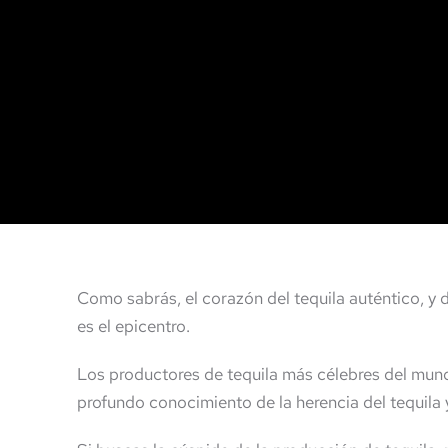
Como sabrás, el corazón del tequila auténtico, y 
es el epicentro.
Los productores de tequila más célebres del mun
profundo conocimiento de la herencia del tequila